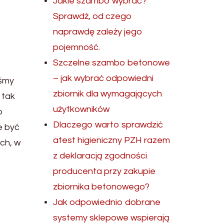
Jakie szambo wybrać?
Sprawdź, od czego
naprawdę zależy jego
pojemność.
Szczelne szambo betonowe
– jak wybrać odpowiedni
eśmy
zbiornik dla wymagających
 tak
użytkowników
o
Dlaczego warto sprawdzić
e być
atest higieniczny PZH razem
ch, w
z deklaracją zgodności
producenta przy zakupie
zbiornika betonowego?
Jak odpowiednio dobrane
systemy sklepowe wspierają