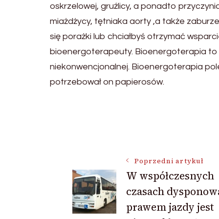
oskrzelowej, gruźlicy, a ponadto przyczyni
miażdżycy, tętniaka aorty ,a także zaburze
się porażki lub chciałbyś otrzymać wspar
bioenergoterapeuty. Bioenergoterapia to
niekonwencjonalnej. Bioenergoterapia pole
potrzebował on papierosów.
Nawigacja
wpisu
Poprzedni artykuł
W współczesnych
czasach dysponow
prawem jazdy jest