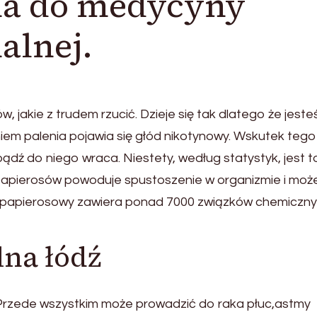
na do medycyny
alnej.
, jakie z trudem rzucić. Dzieje się tak dlatego że jest
niem palenia pojawia się głód nikotynowy. Wskutek tego
 bądź do niego wraca. Niestety, według statystyk, jest t
apierosów powoduje spustoszenie w organizmie i moż
m papierosowy zawiera ponad 7000 związków chemiczny
na łódź
 Przede wszystkim może prowadzić do raka płuc,astmy