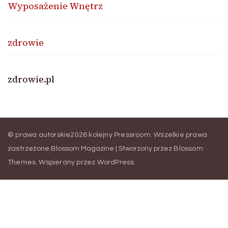
Wyposażenie Wnętrz
zdrowie
zdrowie.pl
© prawa autorskie2026
kolejny Pressroom
. Wszelkie prawa
zastrzeżone.
Blossom Magazine | Stworzony przez
Blossom
Themes
.
Wspierany przez
WordPress
.