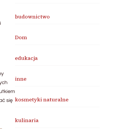
budownictwo
i
Dom
edukacja
ny
inne
ych
kutkiem
kosmetyki naturalne
ać się
kulinaria