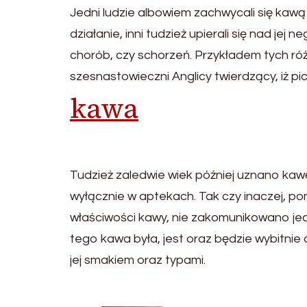
Jedni ludzie albowiem zachwycali się kawą
działanie, inni tudzież upierali się nad j
chorób, czy schorzeń. Przykładem tych ró
szesnastowieczni Anglicy twierdzący, iż pi
kawa
Tudzież zaledwie wiek później uznano ka
wyłącznie w aptekach. Tak czy inaczej, 
właściwości kawy, nie zakomunikowano jed
tego kawa była, jest oraz będzie wybitnie
jej smakiem oraz typami.