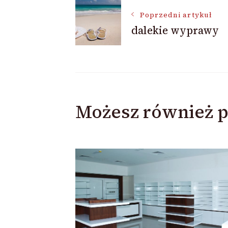
Nawigacja
Poprzedni artykuł
dalekie wyprawy
wpisu
Możesz również p