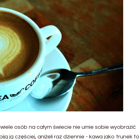
iele osób na całym świecie nie umie sobie wyobrazić
ją ją częściej, aniżeli raz dziennie - kawa jako trunek t