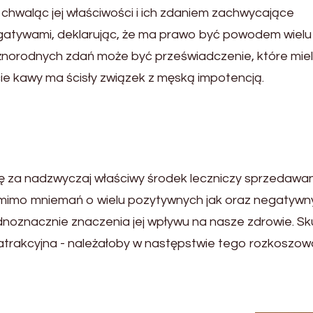
 chwaląc jej właściwości i ich zdaniem zachwycające
ej negatywami, deklarując, że ma prawo być powodem wielu
żnorodnych zdań może być przeświadczenie, które miel
cie kawy ma ścisły związek z męską impotencją.
wę za nadzwyczaj właściwy środek leczniczy sprzedawa
pomimo mniemań o wielu pozytywnych jak oraz negatywn
noznacznie znaczenia jej wpływu na nasze zdrowie. S
 atrakcyjna - należałoby w następstwie tego rozkoszow