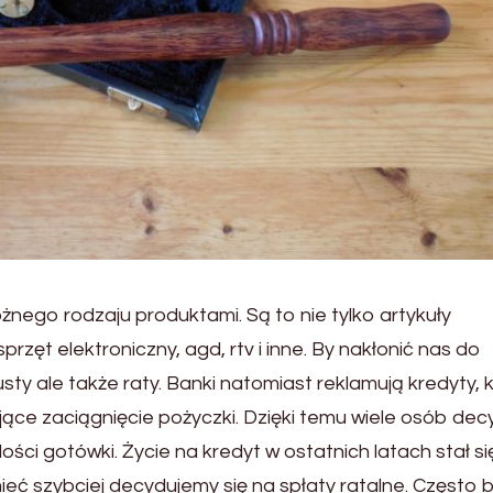
żnego rodzaju produktami. Są to nie tylko artykuły
przęt elektroniczny, agd, rtv i inne. By nakłonić nas do
ty ale także raty. Banki natomiast reklamują kredyty, 
jące zaciągnięcie pożyczki. Dzięki temu wiele osób dec
ści gotówki. Życie na kredyt w ostatnich latach stał si
eć szybciej decydujemy się na spłaty ratalne. Często 