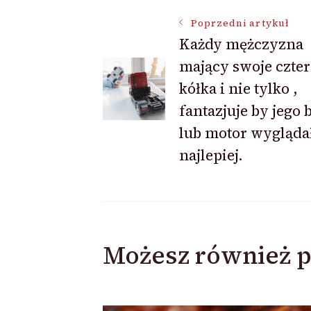
Nawigacja
Poprzedni artykuł
Każdy mężczyzna
mający swoje czte
wpisu
kółka i nie tylko ,
fantazjuje by jego 
lub motor wyglądał
najlepiej.
Możesz również p