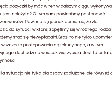
ięcia pożyczki by móc w ten w dalszym ciągu wykonyw
iu jest należyte? O tym sami powinniśmy postanowić.
rzeciwników. Powinno się jednak pamiętać, że źle
 do sytuacji w której zapętlimy się w rożnego rodzaj
emy stać się niewypłacalni.Grozi to nie tylko upomnie
o wszczęcia postępowania egzekucyjnego, a w tym
nego dochodzi na wniosek wierzyciela. Jest to ostat
ynności
ła sytuacja nie tylko dla osoby zadłużonej ale również 