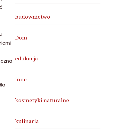
ać
budownictwo
u
Dom
niami
edukacja
eczna
inne
dla
kosmetyki naturalne
kulinaria