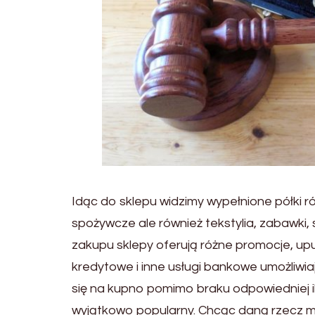
Idąc do sklepu widzimy wypełnione półki ró
spożywcze ale również tekstylia, zabawki, s
zakupu sklepy oferują różne promocje, upus
kredytowe i inne usługi bankowe umożliwia
się na kupno pomimo braku odpowiedniej ilo
wyjątkowo popularny. Chcąc daną rzecz mi