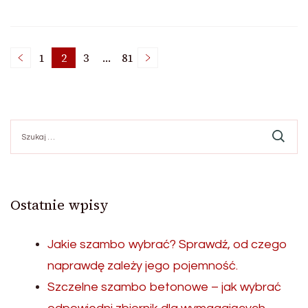
Stronicowanie
1
2
3
…
81
Strona
Strona
Strona
Strona
wpisów
Szukaj:
Ostatnie wpisy
Jakie szambo wybrać? Sprawdź, od czego
naprawdę zależy jego pojemność.
Szczelne szambo betonowe – jak wybrać