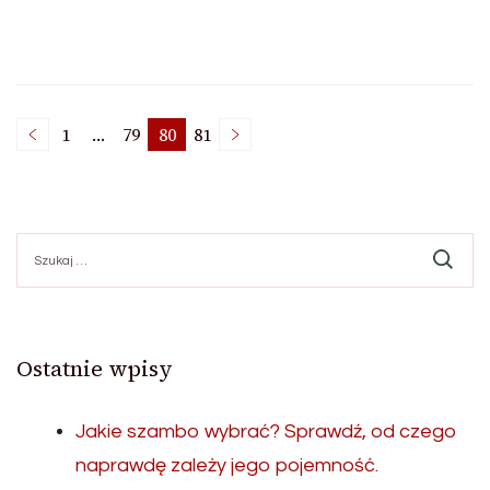
Stronicowanie
1
…
79
80
81
Strona
Strona
Strona
Strona
wpisów
Szukaj:
Ostatnie wpisy
Jakie szambo wybrać? Sprawdź, od czego
naprawdę zależy jego pojemność.