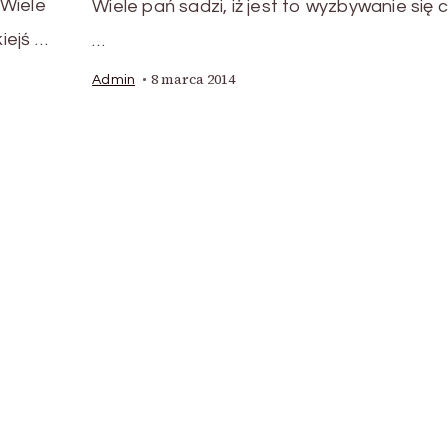
 Wiele
Wiele pań sadzi, iż jest to wyzbywanie się 
iejś …
…
8 marca 2014
Admin