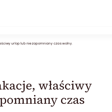
ciwy urlop lub niezapomniany czas wolny.
acje, właściwy
apomniany czas