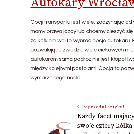
Autokary Wrocła
Opcji transportu jest wiele, zaczynając o
mamy prawa jazdy lub chcemy cieszyć się 
za kółkiem warto wybrać opcje autokaru.
pozwalające zwiedzić wiele ciekawych miejs
autokarom sama podroż nie jest kłopotliw
między kolejnymi postojami. Opcja ta poz
wymarzonego nocle
Nawigacja
Poprzedni artykuł
Każdy facet mając
wpisu
swoje cztery kółka 