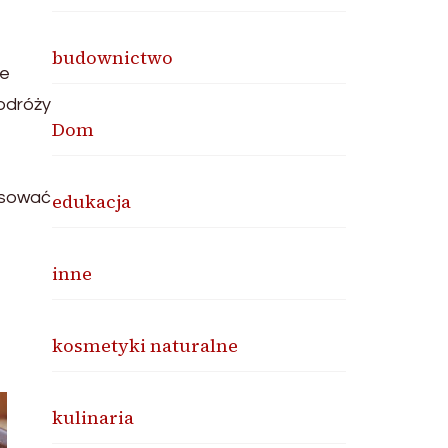
budownictwo
ie
odróży
Dom
ksować
edukacja
inne
kosmetyki naturalne
kulinaria