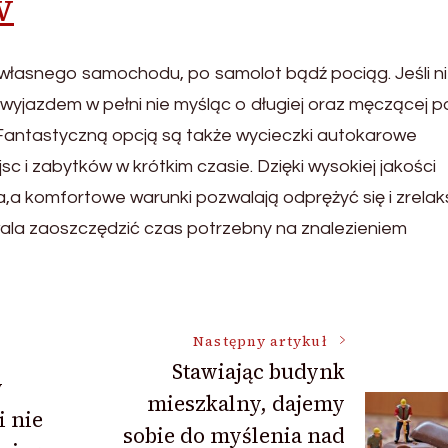
w
d własnego samochodu, po samolot bądź pociąg. Jeśli n
wyjazdem w pełni nie myśląc o długiej oraz męczącej p
 Fantastyczną opcją są także wycieczki autokarowe
c i zabytków w krótkim czasie. Dzięki wysokiej jakości
a,a komfortowe warunki pozwalają odprężyć się i zrela
wala zaoszczędzić czas potrzebny na znalezieniem
Następny artykuł
Stawiając budynk
y
mieszkalny, dajemy
i nie
sobie do myślenia nad