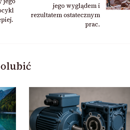
y jego
jego wyglądem i
ocykl
rezultatem ostatecznym
piej.
prac.
olubić