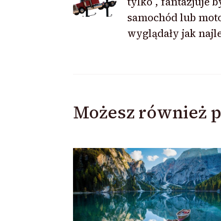
tylko , fantazjuje b
samochód lub mot
wyglądały jak najle
Możesz również p