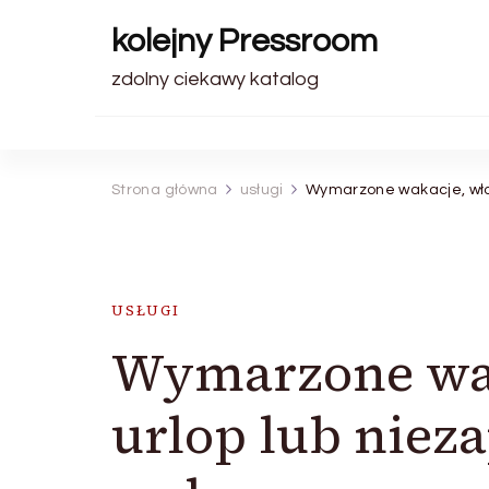
kolejny Pressroom
zdolny ciekawy katalog
Strona główna
usługi
Wymarzone wakacje, właś
USŁUGI
Wymarzone wak
urlop lub niez