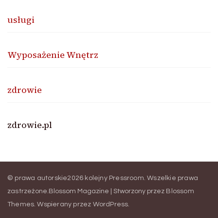
usługi
Wyposażenie Wnętrz
zdrowie
zdrowie.pl
© prawa autorskie2026
kolejny Pressroom
. Wszelkie prawa
zastrzeżone.
Blossom Magazine | Stworzony przez
Blossom
Themes
.
Wspierany przez
WordPress
.